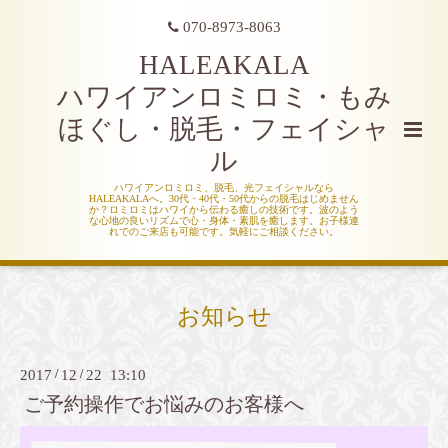
070-8973-8063
HALEAKALA
ハワイアンロミロミ・もみ
ほぐし・脱毛・フェイシャ
ル
ハワイアンロミロミ、脱毛、光フェイシャルなら
HALEAKALAへ。30代・40代・50代からの脱毛はじめません
か？ロミロミはハワイから伝わる癒しの技術です。波のよう
な心地の良いリズムで心・身体・素肌を癒します。お子様連
れでのご来店も可能です。気軽にご相談ください。
お知らせ
2017
/
12
/
22 13:10
ご予約操作でお悩みのお客様へ