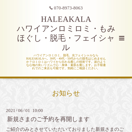
070-8973-8063
HALEAKALA
ハワイアンロミロミ・もみ
ほぐし・脱毛・フェイシャ
ル
ハワイアンロミロミ、脱毛、光フェイシャルなら
HALEAKALAへ。30代・40代・50代からの脱毛はじめません
か？ロミロミはハワイから伝わる癒しの技術です。波のよう
な心地の良いリズムで心・身体・素肌を癒します。お子様連
れでのご来店も可能です。気軽にご相談ください。
お知らせ
2021
/
06
/
01 10:00
新規さまのご予約を再開します
ご紹介のみとさせていただいておりました新規さまのご