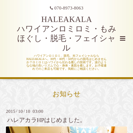
070-8973-8063
HALEAKALA
ハワイアンロミロミ・もみ
ほぐし・脱毛・フェイシャ
ル
ハワイアンロミロミ、脱毛、光フェイシャルなら
HALEAKALAへ。30代・40代・50代からの脱毛はじめません
か？ロミロミはハワイから伝わる癒しの技術です。波のよう
な心地の良いリズムで心・身体・素肌を癒します。お子様連
れでのご来店も可能です。気軽にご相談ください。
お知らせ
2015
/
10
/
10 03:00
ハレアカラHPはじめました。