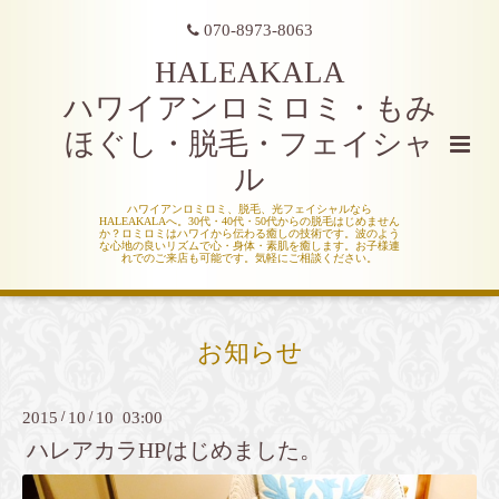
070-8973-8063
HALEAKALA
ハワイアンロミロミ・もみ
ほぐし・脱毛・フェイシャ
ル
ハワイアンロミロミ、脱毛、光フェイシャルなら
HALEAKALAへ。30代・40代・50代からの脱毛はじめません
か？ロミロミはハワイから伝わる癒しの技術です。波のよう
な心地の良いリズムで心・身体・素肌を癒します。お子様連
れでのご来店も可能です。気軽にご相談ください。
お知らせ
2015
/
10
/
10 03:00
ハレアカラHPはじめました。