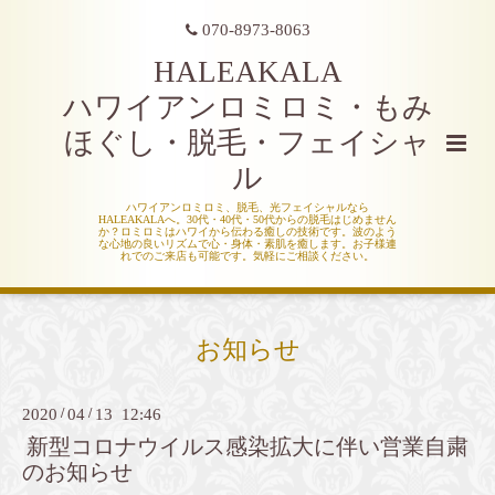
070-8973-8063
HALEAKALA
ハワイアンロミロミ・もみ
ほぐし・脱毛・フェイシャ
ル
ハワイアンロミロミ、脱毛、光フェイシャルなら
HALEAKALAへ。30代・40代・50代からの脱毛はじめません
か？ロミロミはハワイから伝わる癒しの技術です。波のよう
な心地の良いリズムで心・身体・素肌を癒します。お子様連
れでのご来店も可能です。気軽にご相談ください。
お知らせ
2020
/
04
/
13 12:46
新型コロナウイルス感染拡大に伴い営業自粛
のお知らせ