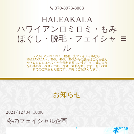
070-8973-8063
HALEAKALA
ハワイアンロミロミ・もみ
ほぐし・脱毛・フェイシャ
ル
ハワイアンロミロミ、脱毛、光フェイシャルなら
HALEAKALAへ。30代・40代・50代からの脱毛はじめません
か？ロミロミはハワイから伝わる癒しの技術です。波のよう
な心地の良いリズムで心・身体・素肌を癒します。お子様連
れでのご来店も可能です。気軽にご相談ください。
お知らせ
2021
/
12
/
04 10:00
冬のフェイシャル企画